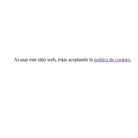
Alex Fonseca
diseñado por
Revoluziona
© Todos los derechos
reservados
Al usar este sitio web, estás aceptando la
política de cookies.
Close